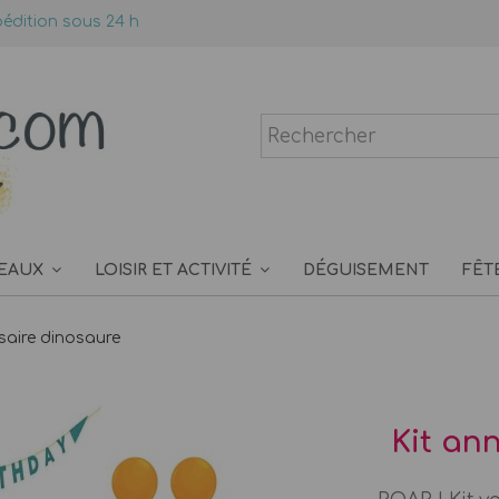
édition sous 24 h
EAUX
LOISIR ET ACTIVITÉ
DÉGUISEMENT
FÊT
rsaire dinosaure
Kit an