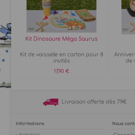
c &
Kit Dinosaure Méga Saurus
s
Kit de vaisselle en carton pour 8
Anniver
invités
de 
17,90 €
Livraison offerte dès 7
Informations
Nous cont
Promotions