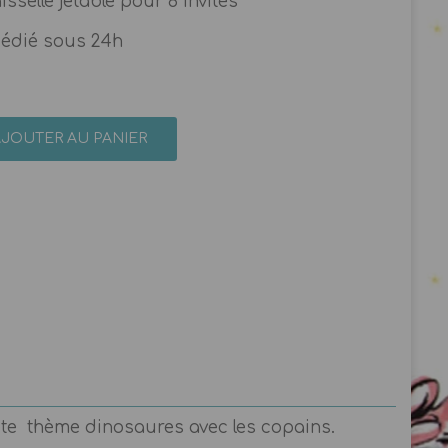
isselle jetable pour 8 invités
pédié sous 24h
AJOUTER AU PANIER
ête thème dinosaures avec les copains.