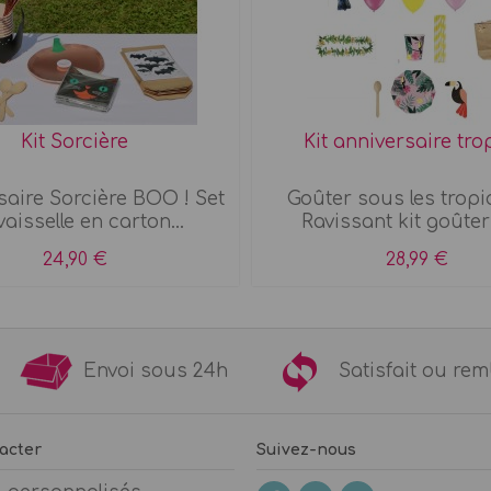
Kit Sorcière
Kit anniversaire tro
saire Sorcière BOO ! Set
Goûter sous les tropiq
vaisselle en carton...
Ravissant kit goûter 
24,90 €
28,99 €
9€
Envoi sous 24h
Satisfait ou 
acter
Suivez-nous