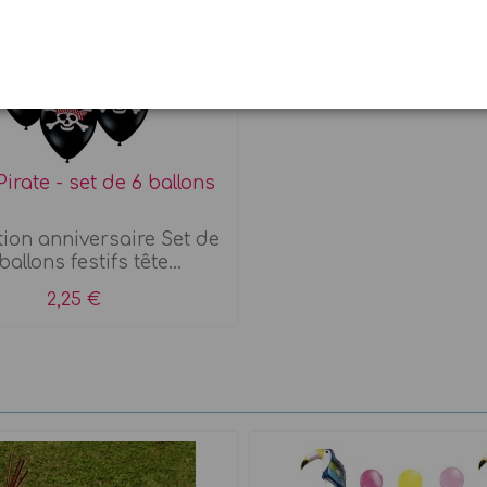
Pirate - set de 6 ballons
ion anniversaire Set de
ballons festifs tête...
2,25 €