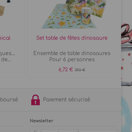
pical
Set table de fêtes dinosaure
ues...
Ensemble de table dinosaures
S
de...
Pour 6 personnes
6,72 €
7,90 €
remboursé
Paiement sécurisé
Newsletter