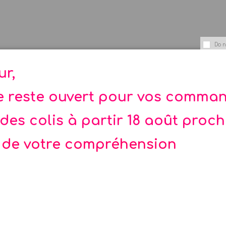
Do n
ur,
te reste ouvert pour vos comma
des colis à partir 18 août proc
130 mm pour y glisser cadeaux, bonbons, biscuits ...
 de votre compréhension