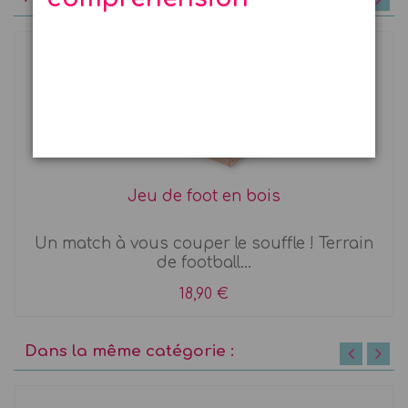
Jeu de foot en bois
Un match à vous couper le souffle ! Terrain
de football...
18,90 €
Dans la même catégorie :