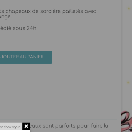
its chapeaux de sorcière pailletés avec
ange.
pédié sous 24h
AJOUTER AU PANIER
és, ces chapeaux sont parfaits pour faire la
ot show again.