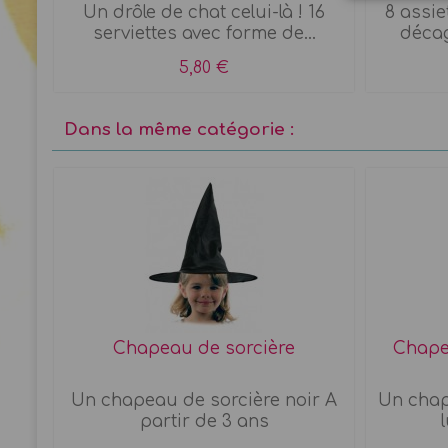
Un drôle de chat celui-là ! 16
8 assie
serviettes avec forme de...
décag
5,80 €
Dans la même catégorie :
OR
Chapeau de sorcière
Chapea
 de
Un chapeau de sorcière noir A
Un chap
partir de 3 ans