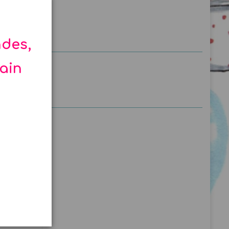
ndes,
hain
gold