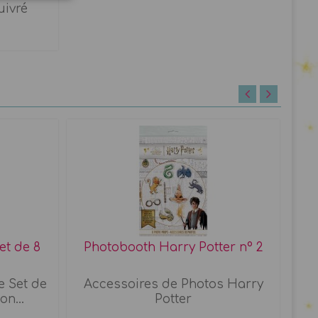
uivré
et de 8
Photobooth Harry Potter n° 2
e Set de
Accessoires de Photos Harry
on...
Potter
Ba