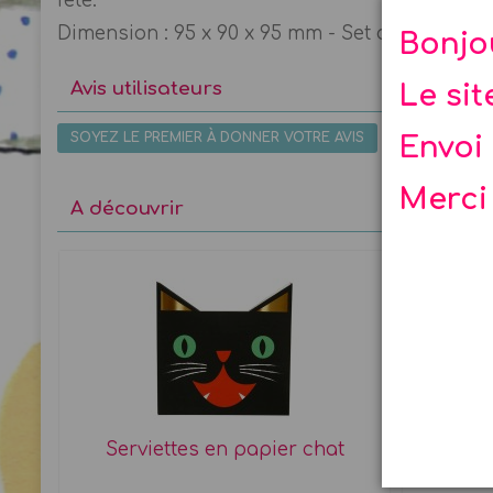
fête.
Dimension : 95 x 90 x 95 mm - Set de 8 chapea
Bonjo
Avis utilisateurs
Le si
SOYEZ LE PREMIER À DONNER VOTRE AVIS
Envoi 
Merci
A découvrir
Serviettes en papier chat
Petites