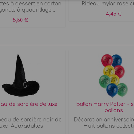
ttes à dessert en carton
Rideau mylar rose c
onale à quadrillage...
4,45 €
5,50 €
u de sorcière de luxe
Ballon Harry Potter - s
ballons
eau de sorcière noir de
Décoration anniversair
luxe Ado/adultes
Huit ballons collecti