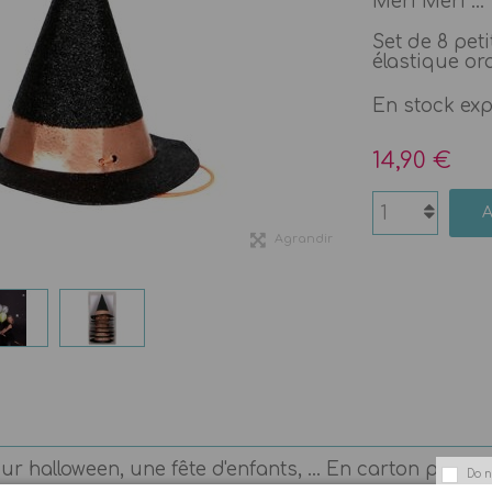
Meri Meri ...
Set de 8 pet
élastique or
En stock ex
14,90 €
Agrandir
halloween, une fête d'enfants, ... En carton paillet
Do n