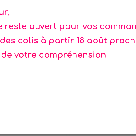
ux : 100 x 178 x 100 mm
ur,
te reste ouvert pour vos comma
des colis à partir 18 août proc
 de votre compréhension
 assiettes carreaux rose
Rideau frangé rose 
or