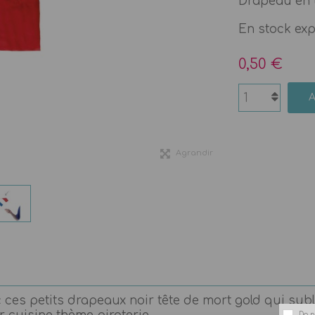
Drapeau en 
En stock ex
0,50 €
Agrandir
 ces petits drapeaux noir tête de mort gold qui sub
Do n