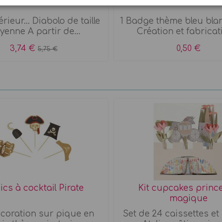
rieur... Diabolo de taille
1 Badge thème bleu bla
enne A partir de...
Création et fabricati
3,74 €
0,50 €
5,75 €
ics à cocktail Pirate
Kit cupcakes princ
magique
écoration sur pique en
Set de 24 caissettes e