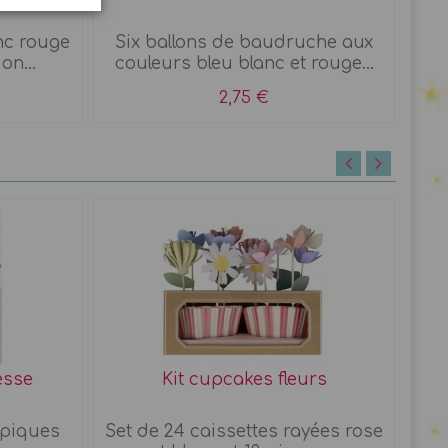
nc rouge
Six ballons de baudruche aux
on...
couleurs bleu blanc et rouge...
2,75 €
esse
Kit cupcakes fleurs
t piques
Set de 24 caissettes rayées rose
Set