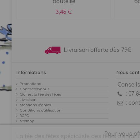
Noël
bouteille
bo
3,45 €
Livraison offerte dès 7
Informations
Nous cont
Promotions
Conseil
Contactez-nous
:
07 8
Qui est la fée des fêtes
Livraison
:
con
Mentions légales
Conditions d'utilisation
RGPD
sitemap
Pour vous off
La fée des fêtes spécialiste des fêtes d’enfant