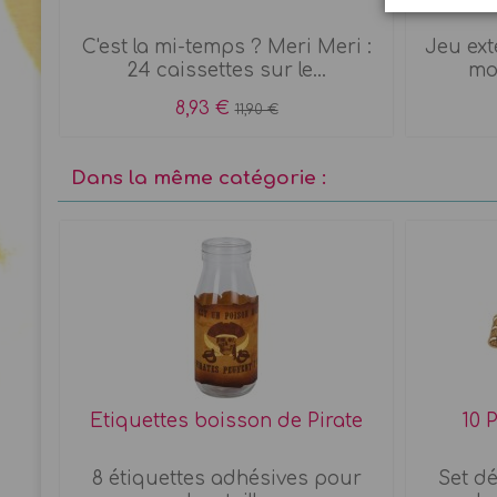
C'est la mi-temps ? Meri Meri :
Jeu exté
24 caissettes sur le...
moy
8,93 €
11,90 €
Dans la même catégorie :
oël
Etiquettes boisson de Pirate
10 P
en
8 étiquettes adhésives pour
Set d