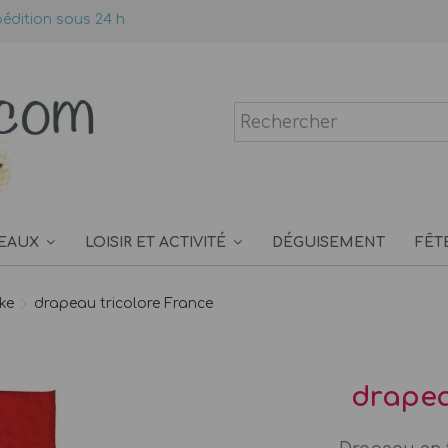
édition sous 24 h
EAUX
LOISIR ET ACTIVITÉ
DÉGUISEMENT
FÊT
ke
drapeau tricolore France
drapea