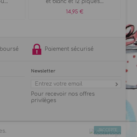
u...
et blanc et 12 piques...
14,95 €
remboursé
Paiement sécurisé
Newsletter
Pour recevoir nos offres
privilèges
J'ACCEPTE
es.