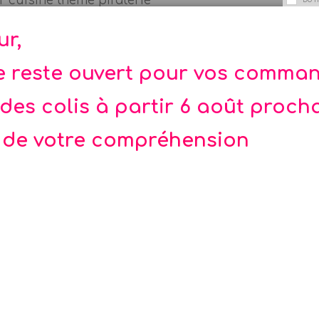
er cuisine thème piraterie
ur,
portives
te reste ouvert pour vos comma
des colis à partir 6 août proch
 de votre compréhension
-35%
Diabolo
Badge France