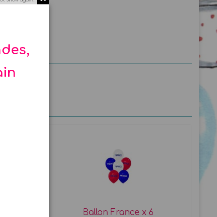
ndes,
ain
Ballon France x 6