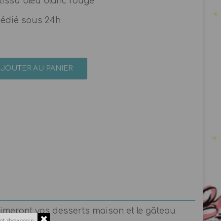
tissu bleu blanc rouge
pédié sous 24h
AJOUTER AU PANIER
limeront vos desserts maison et le gâteau
ot show again.