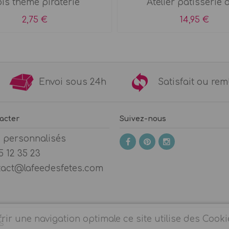
is thème piraterie
Atelier pâtisserie o
2,75 €
14,95 €
9€
Envoi sous 24h
Satisfait ou 
acter
Suivez-nous
s personnalisés
5 12 35 23
tact@lafeedesfetes.com
rir une navigation optimale ce site utilise des Cooki
s