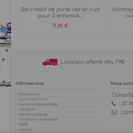
Set créatif de porte-clef en cuir
Montage
s
pour 5 enfantsA...
cui
11,80 €
Livraison offerte dès 7
Informations
Nous cont
Promotions
Conseil
Contactez-nous
:
07 8
Qui est la fée des fêtes
Livraison
:
con
Mentions légales
Conditions d'utilisation
RGPD
sitemap