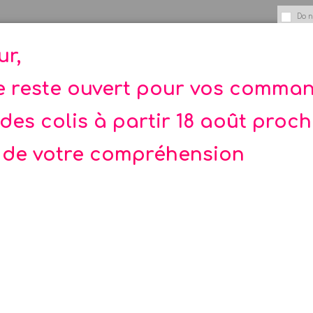
Do n
ier bicorne de pirate est une création © La Fée des
ur,
 de 3 ans. Risque d'ingestion de petites pièces ou 
te reste ouvert pour vos comma
des colis à partir 18 août proc
 de votre compréhension