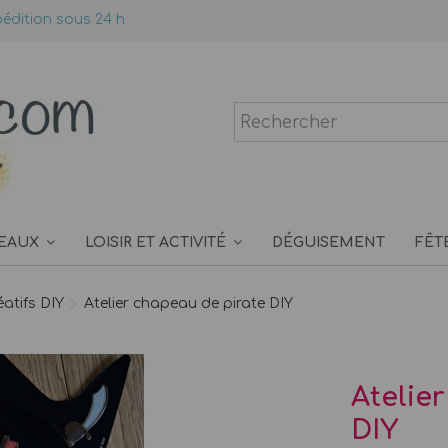
édition sous 24 h
EAUX
LOISIR ET ACTIVITÉ
DÉGUISEMENT
FÊT
éatifs DIY
Atelier chapeau de pirate DIY
Atelie
DIY