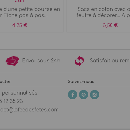
cuir
 d'une petite bourse en
Sacs en coton avec 
r Fiche pas à pas...
feutre à décorer... A pa
4,25 €
3,50 €
9€
Envoi sous 24h
Satisfait ou 
acter
Suivez-nous
s personnalisés
5 12 35 23
tact@lafeedesfetes.com