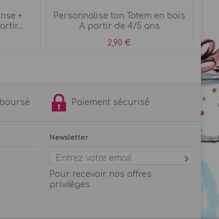
anse +
Personnalise ton Totem en bois
M
rtir...
A partir de 4/5 ans
2,90 €
remboursé
Paiement sécurisé
Newsletter
Pour recevoir nos offres
privilèges