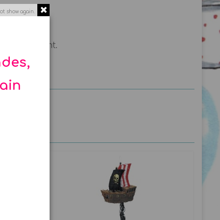
ot show again.
 Fêtes.
d’étouffement.
ndes,
hain