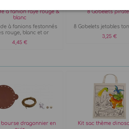
de à fanion rayé rouge &
8 Gobelets pirat
blanc
nde à fanions festonnés
8 Gobelets jetables ton
s rouge, blanc et or
3,25 €
4,45 €
r bourse dragonnier en
Kit sac thème dinos