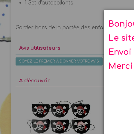
1 Set d'autocollants
L'atel
Bonjo
Garder hors de la portée des enfants de moins
Le si
Avis utilisateurs
Envoi 
SOYEZ LE PREMIER À DONNER VOTRE AVIS
Merci
A découvrir