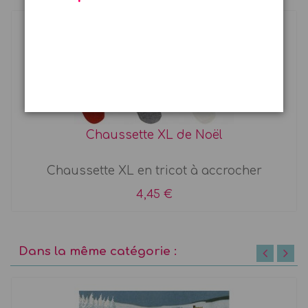
Chaussette XL de Noël
Chaussette XL en tricot à accrocher
4,45 €
Dans la même catégorie :