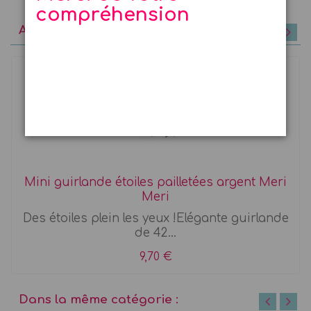
compréhension
A découvrir
Mini guirlande étoiles pailletées argent Meri
Meri
Des étoiles plein les yeux !Elégante guirlande
de 42...
9,70 €
Dans la même catégorie :