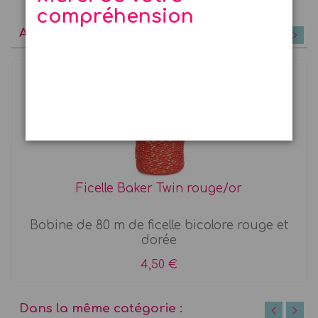
compréhension
A découvrir
Ficelle Baker Twin rouge/or
Bobine de 80 m de ficelle bicolore rouge et
dorée
4,50 €
Dans la même catégorie :