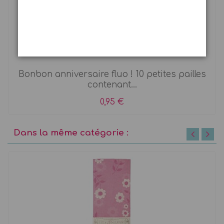
10 Pailles de poudre fluo
Bonbon anniversaire fluo ! 10 petites pailles
contenant...
0,95 €
Dans la même catégorie :