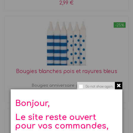
2,99 €
-25%
Bougies blanches pois et rayures bleus
Bougies anniversaire garçon Set...
Do not show again.
1,61 €
2,15 €
Bonjour,
Le site reste ouvert
pour vos commandes,