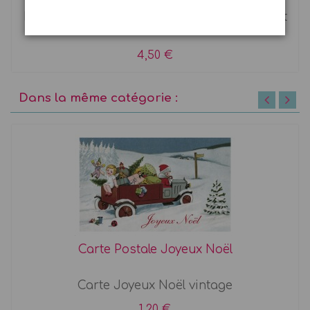
Bobine de 80 m de ficelle bicolore blanche et
dorée
4,50 €
Dans la même catégorie :
Carte Postale Joyeux Noël
Carte Joyeux Noël vintage
1,20 €