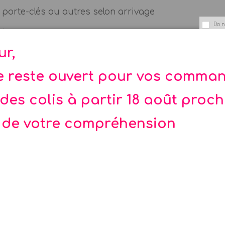
porte-clés ou autres selon arrivage
Do n
clonw
ur,
nce, idéale pour un anniversaire, un goûter d'enfant
te reste ouvert pour vos comma
fants, cette pochette pour garçons et filles plait be
des colis à partir 18 août proc
 de votre compréhension