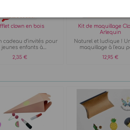
Rupture de stock
fflet clown en bois
Kit de maquillage Cl
Arlequin
n cadeau d'invités pour
Naturel et ludique ! Un
s jeunes enfants à...
maquillage à l'eau po
2,35 €
12,95 €