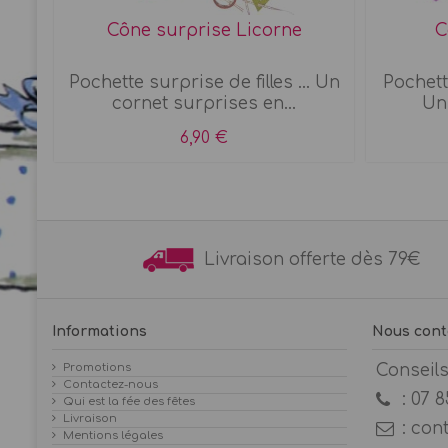
Cône surprise Licorne
C
 A
Pochette surprise de filles ... Un
Pochette
cornet surprises en...
Un 
6,90 €
Livraison offerte dès 7
Informations
Nous cont
Promotions
Conseil
Contactez-nous
:
07 8
Qui est la fée des fêtes
Livraison
:
con
Mentions légales