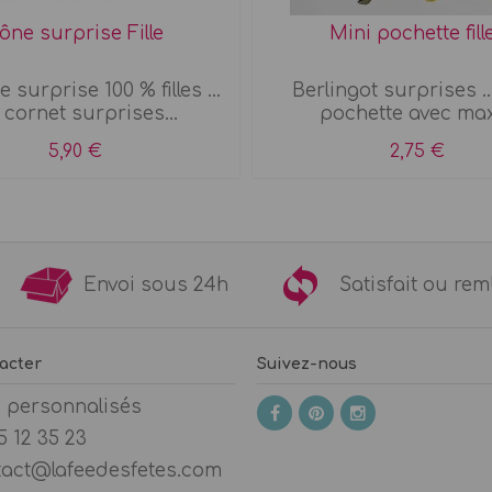
ône surprise Fille
Mini pochette fill
 surprise 100 % filles ...
Berlingot surprises ..
cornet surprises...
pochette avec maxi
5,90 €
2,75 €
9€
Envoi sous 24h
Satisfait ou 
acter
Suivez-nous
s personnalisés
5 12 35 23
tact@lafeedesfetes.com