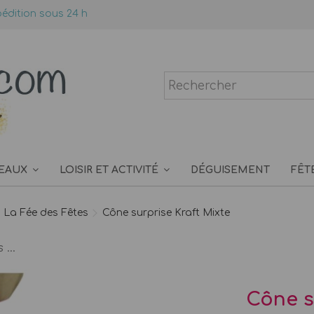
édition sous 24 h
EAUX
LOISIR ET ACTIVITÉ
DÉGUISEMENT
FÊT
 La Fée des Fêtes
Cône surprise Kraft Mixte
...
Cône s