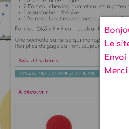
1 Sucette tâche langue
2 Farces : chewing-gum et coussin-péteur 
1 moustache adhésive
1 Paire de lunettes avec nez ou un nez de 
Bonjo
Format : 26,5 x 9 x 9 cm - couleur Kraft
Une pochette surprise qui me rappelle mon enfa
Le si
Remplies de gags qui font toujours rire les en
Envoi 
Avis utilisateurs
Merci
SOYEZ LE PREMIER À DONNER VOTRE AVIS
A découvrir