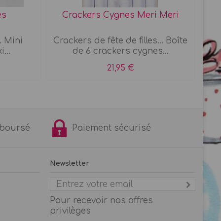
es
Crackers Cygnes Meri Meri
. Mini
Crackers de fête de filles... Boîte
Su
...
de 6 crackers cygnes...
21,95 €
remboursé
Paiement sécurisé
Newsletter
Pour recevoir nos offres
privilèges