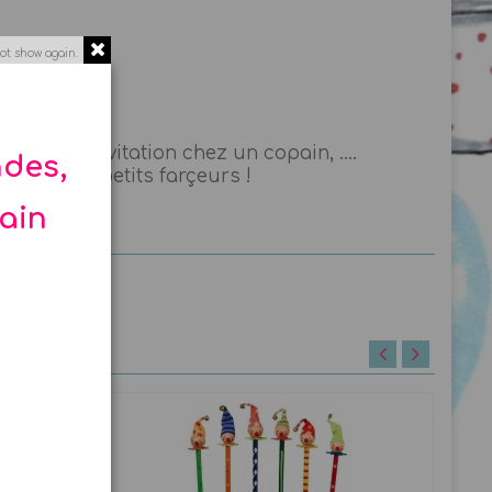
ot show again.
s, une invitation chez un copain, ....
ndes,
aucoup aux petits farçeurs !
hain